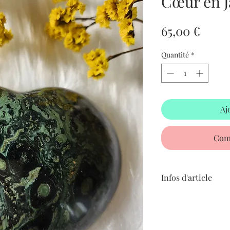
Cœur en 
Prix
65,00 €
Quantité
*
Aj
Com
Infos d'article
Pierre : Jaspe Kamba
Taille : 9 cm
Poids : 383Gr