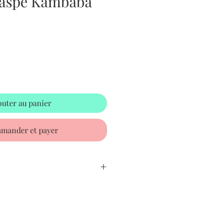
Jaspe Kambaba
outer au panier
mander et payer
ba