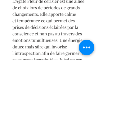
L'Agate Fleur de cerisier est une alliée
de choix lors de périodes de grands
changements. Elle apporte calme
et tempérance ce qui permet des
prises de décisions éclairées par la
conscience et non pas au travers des
émotions tumultueuses. Une énergie
douce mais sûre qui favorise
l'introspection afin de faire germer les
ressources inexploitées. Idéal en cas
de changement de vie et de besoin
d'adaptabilité qui peut générer du
stress.
Infos d'article
Pierre : Agate Fleur de Cerisier
Galets N°1 : 125 Gr / 5cm