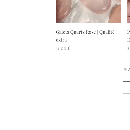
Aperçu rapide
Galets Quartz Rose | Qualité
P
extra
E
Prix
P
11,00 €
2
✨ A